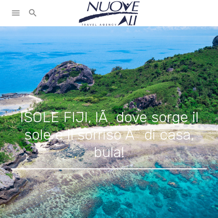
menu
search
ISOLE FIJI, lÃ dove sorge il
sole e il sorriso Ã¨ di casa,
bula!