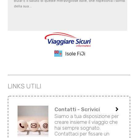
Bula! È il saluto di queste meravigliose isole, che rispecchia i sorrisi
della sua...
Isole FiJi
LINKS UTILI
keyboard_arrow_right
Contatti - Scrivici
Siamo a tua disposizione per
creare insieme il viaggio che
hai sempre sognato.
Contattaci per fissare un