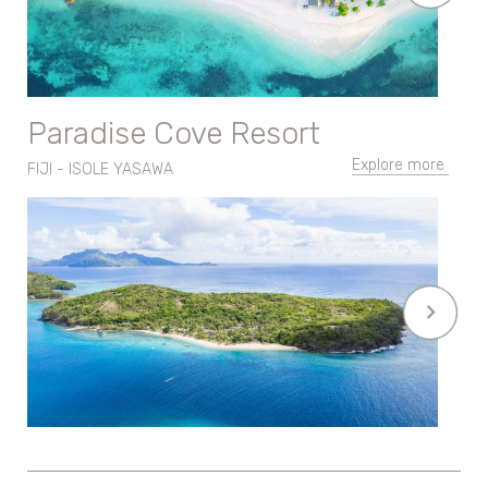
Paradise Cove Resort
Explore more
FIJI - ISOLE YASAWA
keyboard_arrow_right