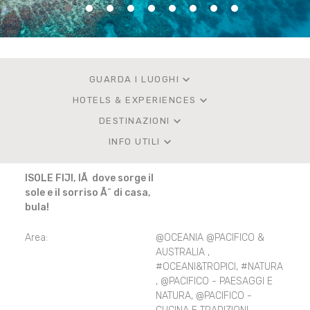
keyboard_arrow_down
GUARDA I LUOGHI
keyboard_arrow_down
HOTELS & EXPERIENCES
keyboard_arrow_down
DESTINAZIONI
keyboard_arrow_down
INFO UTILI
ISOLE FIJI, lÃ dove sorge il
sole e il sorriso Ã¨ di casa,
bula!
Area:
@OCEANIA @PACIFICO &
AUSTRALIA
,
#OCEANI&TROPICI
,
#NATURA
,
@PACIFICO - PAESAGGI E
NATURA
,
@PACIFICO -