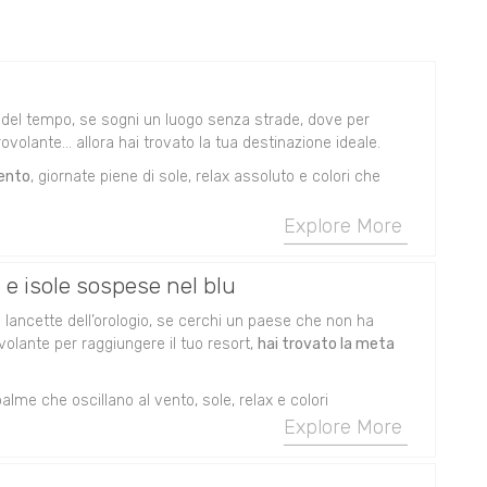
ico del tempo, se sogni un luogo senza strade, dove per
rovolante… allora hai trovato la tua destinazione ideale.
ento
, giornate piene di sole, relax assoluto e colori che
Explore More
e e isole sospese nel blu
le lancette dell’orologio, se cerchi un paese che non ha
volante per raggiungere il tuo resort,
hai trovato la meta
alme che oscillano al vento, sole, relax e colori
Explore More