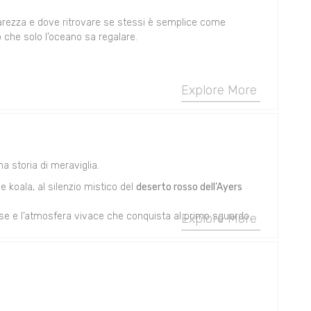
arezza e dove ritrovare se stessi è semplice come
do che solo l’oceano sa regalare.
Explore More
 storia di meraviglia.
e koala, al silenzio mistico del
deserto rosso dell’Ayers
ouse e l’atmosfera vivace che conquista al primo sguardo.
Explore More