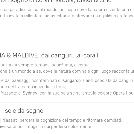
 un paradiso unico al mondo, un luogo dove la natura diventa una c
tutto invita a rallentare, ad ascoltarsi, a ritrovare un equilibrio profon
 & MALDIVE: dai canguri...ai coralli
scina da sempre: lontana, sconfinata, diversa.
che è un mondo a sé, dove la natura domina e ogni luogo racconta una
e e dai paesaggi incontaminati di
Kangaroo Island
, popolata da canguri 
luce del tramonto incendia la terra;
 frizzante di
Sydney
, con la sua baia scintillante, la celebre Opera H
 isole da sogno
i rilassati, perdere la cognizione del tempo e ritornare cambiati.
dive
saranno il rifugio in cui perdersi dolcemente.