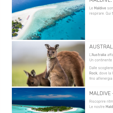
Le
Maldive
sono
respirare. Qui 
AUSTRALIA
L’
Australia
affa
Un continente 
Dalle scoglier
Rock
, dove la 
fino all’energia
MALDIVE -
Riscoprire ritm
Le nostre
Mal