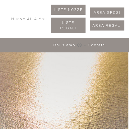
LISTE NOZZE
AREA SPOSI
Nuove Ali 4 You
LISTE
AREA REGALI
REGALI
schedule
Chi siamo
-
Contatti