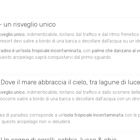
 un risveglio unico
sveglio unico
, indimenticabile, lontano dal traffico e dal ritmo frenet
 resort devi salire a bordo di una barca o decollare dall’acqua su un id
aradiso è un’isola tropicale incontaminata
, con
palme che danzano al v
uesto arcipelago saprà conquistarvi dal primo sguardo.
ove il mare abbraccia il cielo, tra lagune di luc
sveglio unico
, indimenticabile, lontano dal traffico e dallo scorrere del
occorre salire a bordo di una barca o decollare dall'acqua con un idro
dea di paradiso corrisponde a un’
isola tropicale incontaminata
con le p
i, questo arcipelago non vi deluderà.
n sogno di coralli, sabbia, lusso & chic