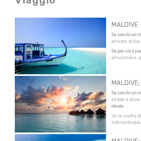
Viaggio
MALDIVE -
Se cerchi un ri
arrivare al tuo
Se per voi il p
emozionano, q
MALDIVE; D
Se cerchi un ri
strade e dove 
ideale.
Se la vostra i
indimenticabil
MALDIVE: U