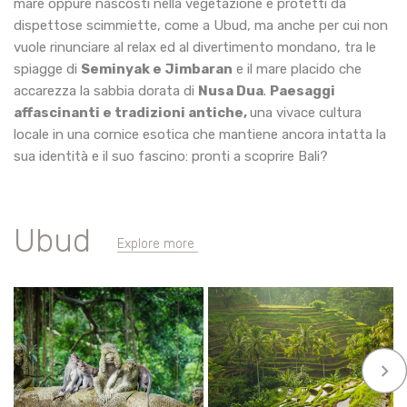
mare oppure nascosti nella vegetazione e protetti da
dispettose scimmiette, come a Ubud, ma anche per cui non
vuole rinunciare al relax ed al divertimento mondano, tra le
spiagge di
Seminyak e Jimbaran
e il mare placido che
accarezza la sabbia dorata di
Nusa Dua
.
Paesaggi
affascinanti e tradizioni antiche,
una vivace cultura
locale in una cornice esotica che mantiene ancora intatta la
sua identità e il suo fascino: pronti a scoprire Bali?
Ubud
Explore more
keyboard_arrow_right