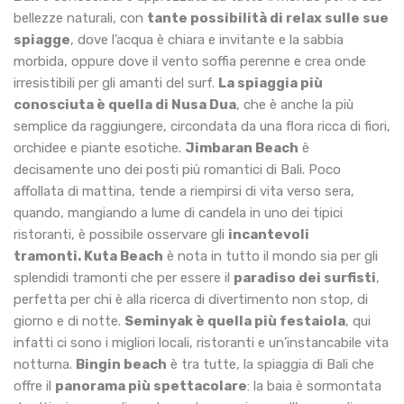
bellezze naturali, con
tante possibilità di relax sulle sue
spiagge
, dove l’acqua è chiara e invitante e la sabbia
morbida, oppure dove il vento soffia perenne e crea onde
irresistibili per gli amanti del surf.
La spiaggia più
conosciuta è quella di Nusa Dua
, che è anche la più
semplice da raggiungere, circondata da una flora ricca di fiori,
orchidee e piante esotiche.
Jimbaran Beach
è
decisamente uno dei posti più romantici di Bali. Poco
affollata di mattina, tende a riempirsi di vita verso sera,
quando, mangiando a lume di candela in uno dei tipici
ristoranti, è possibile osservare gli
incantevoli
tramonti.
Kuta Beach
è nota in tutto il mondo sia per gli
splendidi tramonti che per essere il
paradiso dei surfisti
,
perfetta per chi è alla ricerca di divertimento non stop, di
giorno e di notte.
Seminyak è quella più festaiola
, qui
infatti ci sono i migliori locali, ristoranti e un’instancabile vita
notturna.
Bingin beach
è tra tutte, la spiaggia di Bali che
offre il
panorama più spettacolare
: la baia è sormontata