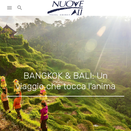
menu
search
BANGKOK & BALI: Un
viaggio che tocca l'anima