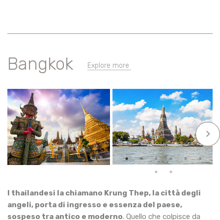
Bangkok
Explore more
keyboard_arrow_right
I thailandesi la chiamano Krung Thep, la città degli
angeli, porta di ingresso e essenza del paese,
sospeso tra antico e moderno
. Quello che colpisce da