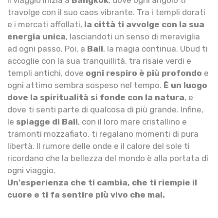
Il viaggio inizia a
Bangkok
, dove ogni angolo ti
travolge con il suo caos vibrante. Tra i templi dorati
e i mercati affollati,
la città ti avvolge con la sua
energia unica
, lasciandoti un senso di meraviglia
ad ogni passo. Poi, a
Bali
, la magia continua. Ubud ti
accoglie con la sua tranquillità, tra risaie verdi e
templi antichi, dove
ogni respiro è più profondo
e
ogni attimo sembra sospeso nel tempo.
È un luogo
dove la spiritualità si fonde con la natura
, e
dove ti senti parte di qualcosa di più grande. Infine,
le
spiagge di Bali
, con il loro mare cristallino e
tramonti mozzafiato, ti regalano momenti di pura
libertà. Il rumore delle onde e il calore del sole ti
ricordano che la bellezza del mondo è alla portata di
ogni viaggio.
Un'esperienza che ti cambia, che ti riempie il
cuore e ti fa sentire più vivo che mai.