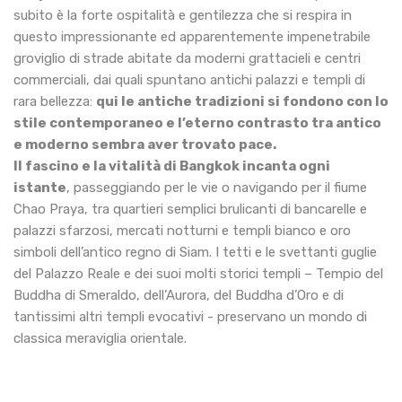
subito è la forte ospitalità e gentilezza che si respira in
questo impressionante ed apparentemente impenetrabile
groviglio di strade abitate da moderni grattacieli e centri
commerciali, dai quali spuntano antichi palazzi e templi di
rara bellezza:
qui le antiche tradizioni si fondono con lo
stile contemporaneo e l’eterno contrasto tra antico
e moderno sembra aver trovato pace.
Il fascino e la vitalità di Bangkok incanta ogni
istante
, passeggiando per le vie o navigando per il fiume
Chao Praya, tra quartieri semplici brulicanti di bancarelle e
palazzi sfarzosi, mercati notturni e templi bianco e oro
simboli dell’antico regno di Siam. I tetti e le svettanti guglie
del Palazzo Reale e dei suoi molti storici templi – Tempio del
Buddha di Smeraldo, dell’Aurora, del Buddha d’Oro e di
tantissimi altri templi evocativi - preservano un mondo di
classica meraviglia orientale.