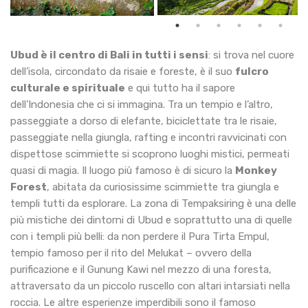
Ubud è il centro di Bali in tutti i sensi
: si trova nel cuore
dell’isola, circondato da risaie e foreste, è il suo
fulcro
culturale e spirituale
e qui tutto ha il sapore
dell’Indonesia che ci si immagina. Tra un tempio e l’altro,
passeggiate a dorso di elefante, biciclettate tra le risaie,
passeggiate nella giungla, rafting e incontri ravvicinati con
dispettose scimmiette si scoprono luoghi mistici, permeati
quasi di magia. Il luogo più famoso è di sicuro la
Monkey
Forest
, abitata da curiosissime scimmiette tra giungla e
templi tutti da esplorare. La zona di Tempaksiring è una delle
più mistiche dei dintorni di Ubud e soprattutto una di quelle
con i templi più belli: da non perdere il Pura Tirta Empul,
tempio famoso per il rito del Melukat – ovvero della
purificazione e il Gunung Kawi nel mezzo di una foresta,
attraversato da un piccolo ruscello con altari intarsiati nella
roccia. Le altre esperienze imperdibili sono il famoso