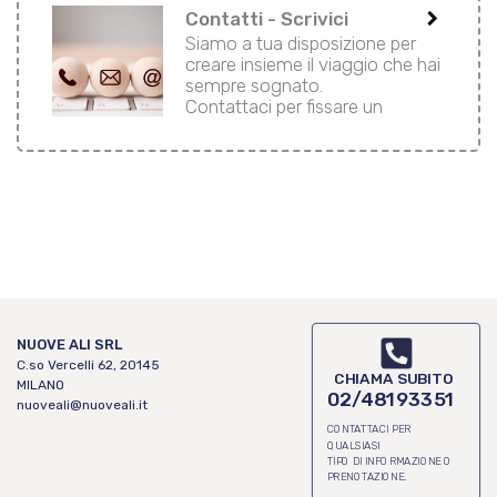
keyboard_arrow_right
Contatti - Scrivici
Siamo a tua disposizione per
creare insieme il viaggio che hai
sempre sognato.
Contattaci per fissare un
appuntamento in agenzia o
telefonico.
NUOVE ALI SRL
C.so Vercelli 62, 20145
CHIAMA SUBITO
MILANO
02/48193351
nuoveali@nuoveali.it
CONTATTACI PER
QUALSIASI
TIPO DI INFORMAZIONE O
PRENOTAZIONE.