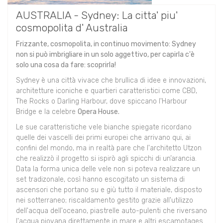
AUSTRALIA - Sydney: La citta' piu'
cosmopolita d' Australia
Frizzante, cosmopolita, in continuo movimento: Sydney
non si può imbrigliare in un solo aggettivo, per capirla c'è
solo una cosa da fare: scoprirla!
Sydney è una città vivace che brullica di idee e innovazioni,
architetture iconiche e quartieri caratteristici come CBD,
The Rocks o Darling Harbour, dove spiccano l'Harbour
Bridge e la celebre
Opera House.
Le sue caratteristiche vele bianche spiegate ricordano
quelle dei vascelli dei primi europei che arrivano qui, ai
confini del mondo, ma in realtà pare che l'architetto Utzon
che realizzò il progetto si ispirò agli spicchi di un’arancia.
Data la forma unica delle vele non si poteva realizzare un
set tradizonale, così hanno escogitato un sistema di
ascensori che portano su e giù tutto il materiale, disposto
nei sotterraneo; riscaldamento gestito grazie all'utilizzo
dell'acqua dell'oceano, piastrelle auto-pulenti che riversano
l'acqua piovana direttamente in mare e altri escamotages