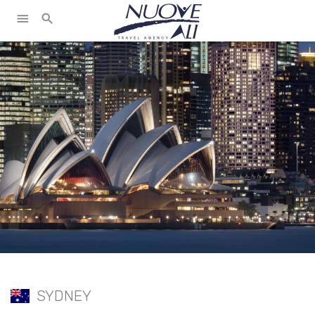
menu
search
SYDNEY