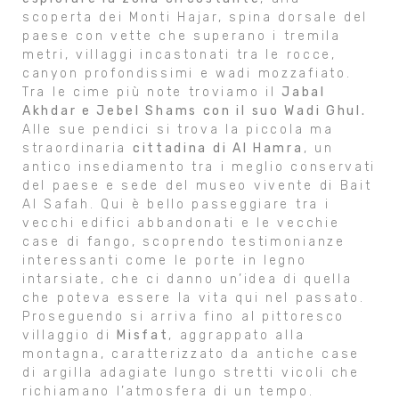
scoperta dei Monti Hajar, spina dorsale del
paese con vette che superano i tremila
metri, villaggi incastonati tra le rocce,
canyon profondissimi e wadi mozzafiato.
Tra le cime più note troviamo il
Jabal
Akhdar e Jebel Shams con il suo Wadi Ghul.
Alle sue pendici si trova la piccola ma
straordinaria
cittadina di Al Hamra
, un
antico insediamento tra i meglio conservati
del paese e sede del museo vivente di Bait
Al Safah. Qui è bello passeggiare tra i
vecchi edifici abbandonati e le vecchie
case di fango, scoprendo testimonianze
interessanti come le porte in legno
intarsiate, che ci danno un’idea di quella
che poteva essere la vita qui nel passato.
Proseguendo si arriva fino al pittoresco
villaggio di
Misfat
, aggrappato alla
montagna, caratterizzato da antiche case
di argilla adagiate lungo stretti vicoli che
richiamano l’atmosfera di un tempo.