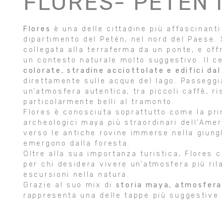
FLORES- PETEN 
Flores
è una delle cittadine più affascinant
dipartimento del Petén, nel nord del Paese.
collegata alla terraferma da un ponte, e off
un contesto naturale molto suggestivo. Il c
colorate, stradine acciottolate e edifici dal
direttamente sulle acque del lago. Passeggia
un’atmosfera autentica, tra piccoli caffè, ri
particolarmente belli al tramonto.
Flores è conosciuta soprattutto come la pr
archeologici maya più straordinari dell’Amer
verso le antiche rovine immerse nella giungl
emergono dalla foresta.
Oltre alla sua importanza turistica, Flores 
per chi desidera vivere un’atmosfera più ril
escursioni nella natura.
Grazie al suo mix di
storia maya, atmosfera 
rappresenta una delle tappe più suggestive 