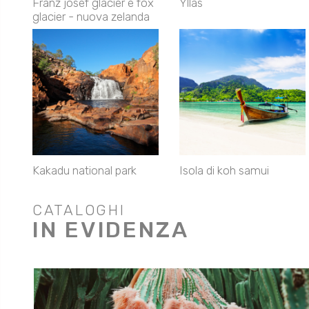
Franz josef glacier e fox
Yllas
glacier - nuova zelanda
Kakadu national park
Isola di koh samui
CATALOGHI
IN EVIDENZA