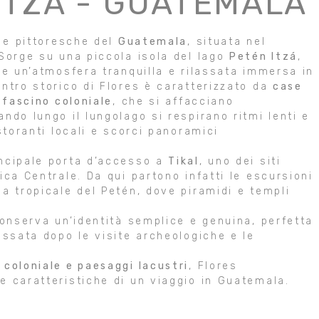
ITZA - GUATEMALA
i e pittoresche del
Guatemala
, situata nel
 Sorge su una piccola isola del lago
Petén Itzá
,
re un’atmosfera tranquilla e rilassata immersa in
entro storico di Flores è caratterizzato da
case
 fascino coloniale
, che si affacciano
ndo lungo il lungolago si respirano ritmi lenti e
storanti locali e scorci panoramici
incipale porta d’accesso a
Tikal
, uno dei siti
ica Centrale. Da qui partono infatti le escursioni
a tropicale del Petén, dove piramidi e templi
conserva un’identità semplice e genuina, perfetta
assata dopo le visite archeologiche e le
coloniale e paesaggi lacustri
, Flores
e caratteristiche di un viaggio in Guatemala.