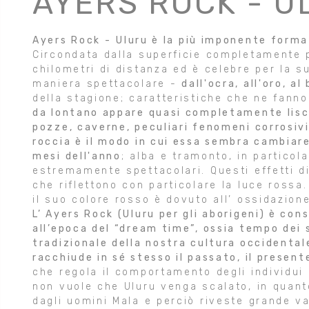
AYERS ROCK - U
Ayers Rock -
Uluru è la più imponente forma
Circondata dalla superficie completamente p
chilometri di distanza ed è celebre per la s
maniera spettacolare -
dall'ocra, all'oro, al
della stagione; caratteristiche che ne fanno
da lontano appare quasi completamente lisci
pozze, caverne, peculiari fenomeni corrosivi
roccia è il modo in cui essa sembra cambiare 
mesi dell'anno
; alba e tramonto, in particol
estremamente spettacolari. Questi effetti d
che riflettono con particolare la luce rossa.
il suo colore rosso è dovuto all’ ossidazione
L’ Ayers Rock (Uluru per gli aborigeni) è con
all’epoca del “dream time”, ossia tempo dei 
tradizionale della nostra cultura occidenta
racchiude in sé stesso il passato, il presente
che regola il comportamento degli individui n
non vuole che Uluru venga scalato, in quant
dagli uomini Mala e perciò riveste grande va