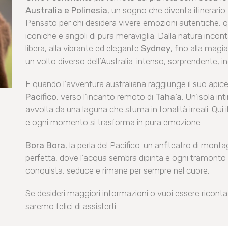
Australia e Polinesia
, un sogno che diventa itinerario.
Pensato per chi desidera vivere emozioni autentiche, q
iconiche e angoli di pura meraviglia. Dalla natura inco
libera, alla vibrante ed elegante
Sydney
, fino alla magi
un volto diverso dell’Australia: intenso, sorprendente, i
E quando l’avventura australiana raggiunge il suo apice,
Pacifico
, verso l’incanto remoto di
Taha’a
. Un’isola in
avvolta da una laguna che sfuma in tonalità irreali. Qu
e ogni momento si trasforma in pura emozione.
Bora Bora
, la perla del Pacifico: un anfiteatro di m
perfetta, dove l’acqua sembra dipinta e ogni tramonto i
conquista, seduce e rimane per sempre nel cuore.
Se desideri maggiori informazioni o vuoi essere riconta
saremo felici di assisterti.