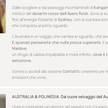
Dalle scogliere e dai paesaggi incontaminati di
Kangar
mistico del
deserto rosso dell’Ayers Rock
, dove la l
fino all’energia frizzante di
Sydney
, con la sua baia sci
che conquista al primo sguardo.
L’Australia è un viaggio che cambia lo sguardo, che ac
E quando penserete che nulla possa superarla
, il
Maldive
:
un rifugio di sabbia impalpabile e mare infinito, d
ove il
emozione.
Scrivici o accedi alla sezione
Contatti:
creeremo per t
emozioni che vivrai.
AUSTRALIA & POLINESIA: Dal cuore selvaggio dell Austr
Unire il continente più remoto del pianeta con l’oceano