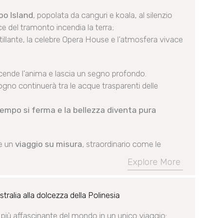
oo Island
, popolata da canguri e koala, al silenzio
uce del tramonto incendia la terra;
ntillante, la celebre Opera House e l’atmosfera vivace
cende l’anima e lascia un segno profondo.
 sogno continuerà tra le acque trasparenti delle
 tempo si ferma e la bellezza diventa pura
e un
viaggio su misura
, straordinario come le
Explore More
alia alla dolcezza della Polinesia
 più affascinante del mondo in un unico viaggio: