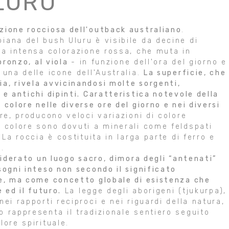
LURU
zione rocciosa dell'outback australiano
.
iana del bush Uluru è visibile da decine di
ua intensa colorazione rossa, che muta in
 bronzo, al viola
- in funzione dell'ora del giorno e
 una delle icone dell'Australia.
La superficie, che
a, rivela avvicinandosi molte sorgenti,
 e antichi dipinti. Caratteristica notevole della
colore nelle diverse ore del giorno e nei diversi
are, producono veloci variazioni di colore
i colore sono dovuti a minerali come feldspati
 La roccia è costituita in larga parte di ferro e
.
siderato un luogo sacro, dimora degli “antenati”
sogni inteso non secondo il significato
le, ma come concetto globale di esistenza che
 ed il futuro.
La legge degli aborigeni (tjukurpa),
ei rapporti reciproci e nei riguardi della natura,
o rappresenta il tradizionale sentiero seguito
lore spirituale.