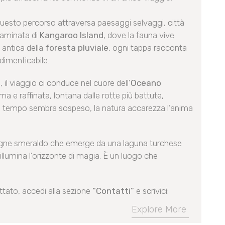
uesto percorso attraversa paesaggi selvaggi, città
ntaminata di
Kangaroo Island
, dove la fauna vive
a antica della
foresta pluviale
, ogni tappa racconta
ndimenticabile.
 il viaggio ci conduce nel cuore dell’
Oceano
tima e raffinata, lontana dalle rotte più battute,
i il tempo sembra sospeso, la natura accarezza l’anima
ontagne smeraldo che emerge da una laguna turchese
llumina l’orizzonte di magia. È un luogo che
ttato, accedi alla sezione
“Contatti”
e scrivici:
Explore More