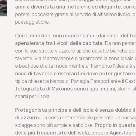
anni è diventata una meta chic ed elegante
, con u
potersi coccolare grazie al servizio di altissimo livello, 
paesaggistiche.
Qui le emozioni non mancano mai: dai colori del t
spensierata tra i vicoli della capitale.
Da non perdere
con le sue strette viuzze, le tipiche casette bianche con 
taverne. Via Mantoyianni è sicuramente la zona ideale pe
e boutique di alta moda mentre al tramonto l’ideale è sp
ricco di taverne e ristorantini dove poter gustare
tipica chiesetta bianca di Panagia Paraportiani e il Cast
fotografata di Mykonos sono i suoi mulini
, alcuni s
sparsi per l’isola.
Protagonista principale dell’isola è senza dubbio i
di azzurro.
La costa settentrionale presenta un paesagg
spiagge sono più ampie e sabbiose.
Proprio in questa
delle più frequentate dell’isola, oppure Agios Ioa