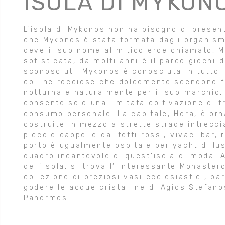
ISOLA DI MYKON
L'isola di Mykonos non ha bisogno di present
che Mykonos è stata formata dagli organismi 
deve il suo nome al mitico eroe chiamato, M
sofisticata, da molti anni è il parco giochi 
sconosciuti. Mykonos è conosciuta in tutto i
colline rocciose che dolcemente scendono fi
notturna e naturalmente per il suo marchio, 
consente solo una limitata coltivazione di fr
consumo personale. La capitale, Hora, è orn
costruite in mezzo a strette strade intrecci
piccole cappelle dai tetti rossi, vivaci bar, 
porto è ugualmente ospitale per yacht di lu
quadro incantevole di quest’isola di moda. 
dell'isola, si trova l’ interessante Monaster
collezione di preziosi vasi ecclesiastici, p
godere le acque cristalline di Agios Stefanos
Panormos.