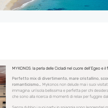
MYKONOS: la perla delle Cicladi nel cuore dell'Egeo e il 
Perfetto mix di divertimento, mare cristallino, sc
romanticismo…
Mykonos non delude mai i suoi visitat
immagina: un’isola bellissima e perfetta per chi desider
che sono alla ricerca di momenti di relax per fuggire dal
Senza dubbio i suoi party in spiaggia sono leggendari 