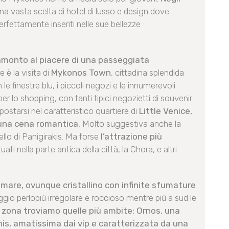
na vasta scelta di hotel di lusso e design dove
perfettamente inseriti nelle sue bellezze
ramonto al piacere di una passeggiata
 è la visita di
Mykonos Town
, cittadina splendida
le finestre blu, i piccoli negozi e le innumerevoli
r lo shopping, con tanti tipici negozietti di souvenir
ostarsi nel caratteristico quartiere di
Little Venice,
 una cena romantica.
Molto suggestiva anche la
ello di Panigirakis. Ma forse
l’attrazione più
ituati nella parte antica della città, la Chora, e altri
l mare, ovunque cristallino con infinite sfumature
io perlopiù irregolare e roccioso mentre più a sud le
 zona troviamo quelle più ambite: Ornos, una
nnis, amatissima dai vip e caratterizzata da una