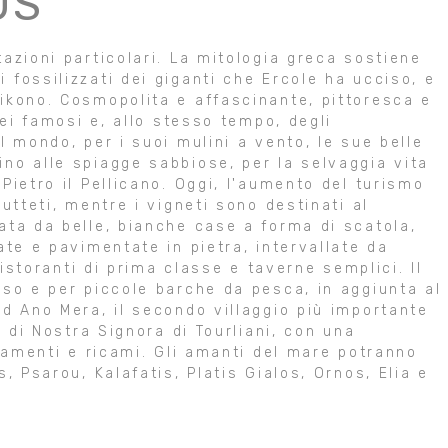
OS
azioni particolari. La mitologia greca sostiene
fossilizzati dei giganti che Ercole ha ucciso, e
ikono. Cosmopolita e affascinante, pittoresca e
dei famosi e, allo stesso tempo, degli
l mondo, per i suoi mulini a vento, le sue belle
no alle spiagge sabbiose, per la selvaggia vita
Pietro il Pellicano. Oggi, l'aumento del turismo
utteti, mentre i vigneti sono destinati al
ata da belle, bianche case a forma di scatola,
ate e pavimentate in pietra, intervallate da
ristoranti di prima classe e taverne semplici. Il
sso e per piccole barche da pesca, in aggiunta al
Ad Ano Mera, il secondo villaggio più importante
o di Nostra Signora di Tourliani, con una
aramenti e ricami. Gli amanti del mare potranno
, Psarou, Kalafatis, Platis Gialos, Ornos, Elia e