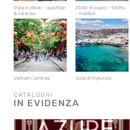
India in pillole - rajasthan
Atollo di vaavu - felidhu
& varanasi
- maldive
Vietnam centrale
Isola di mykonos
CATALOGHI
IN EVIDENZA